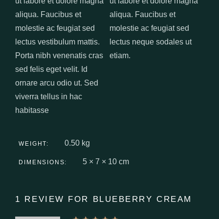
ut labore et dolore magna
ut labore et dolore magna
aliqua. Faucibus et
aliqua. Faucibus et
molestie ac feugiat sed
molestie ac feugiat sed
lectus vestibulum mattis.
lectus neque sodales ut
Porta nibh venenatis cras
etiam.
sed felis eget velit. Id
ornare arcu odio ut. Sed
viverra tellus in hac
habitasse
0.50 kg
WEIGHT
5 × 7 × 10 cm
DIMENSIONS
1 REVIEW FOR
BLUEBERRY CREAM