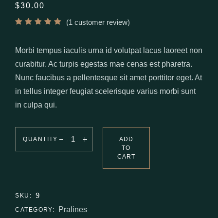
$
30.00
(
1
customer review)
Morbi tempus iaculis urna id volutpat lacus laoreet non
curabitur. Ac turpis egestas mae cenas est pharetra.
Nunc faucibus a pellentesque sit amet porttitor eget. At
in tellus integer feugiat scelerisque varius morbi sunt
in culpa qui.
QUANTITY
ADD
TO
CART
9
SKU:
Pralines
CATEGORY: