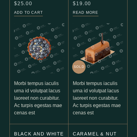
$
25.00
$
19.00
ADD TO CART
READ MORE
SOLD
Morbi tempus iaculis
Morbi tempus iaculis
urna id volutpat lacus
urna id volutpat lacus
laoreet non curabitur.
laoreet non curabitur.
Ac turpis egestas mae
Ac turpis egestas mae
cenas est
cenas est
BLACK AND WHITE
CARAMEL & NUT