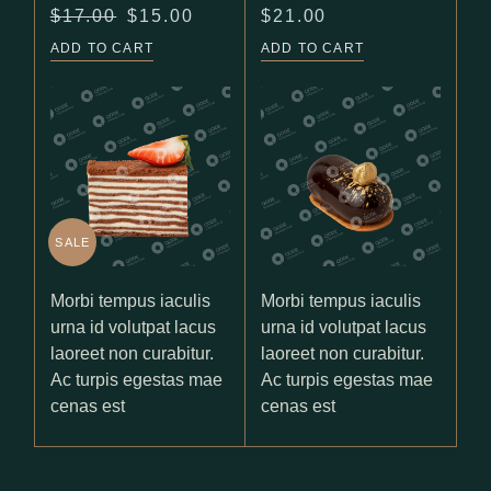
$
17.00
$
15.00
$
21.00
Original
Current
price
price
ADD TO CART
ADD TO CART
was:
is:
$17.00.
$15.00.
SALE
Morbi tempus iaculis
Morbi tempus iaculis
urna id volutpat lacus
urna id volutpat lacus
laoreet non curabitur.
laoreet non curabitur.
Ac turpis egestas mae
Ac turpis egestas mae
cenas est
cenas est