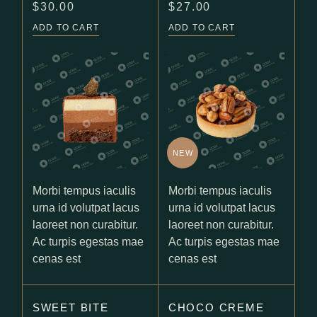
$
30.00
$
27.00
ADD TO CART
ADD TO CART
NEW
Morbi tempus iaculis
Morbi tempus iaculis
urna id volutpat lacus
urna id volutpat lacus
laoreet non curabitur.
laoreet non curabitur.
Ac turpis egestas mae
Ac turpis egestas mae
cenas est
cenas est
SWEET BITE
CHOCO CREME